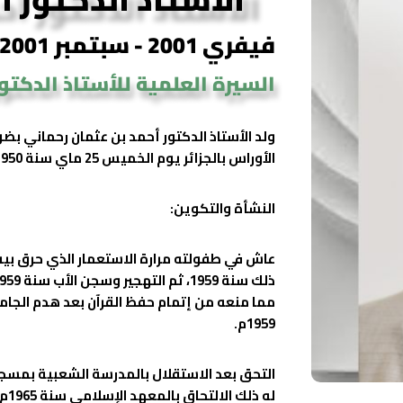
فيفري 2001 - سبتمبر 2001
السيرة العلمية للأستاذ الدكتو
ولد الأستاذ الدكتور أحمد بن عثمان رحماني بض
الأوراس بالجزائر يوم الخميس 25 ماي سنة 1950 الموافق 08 شعبان 1369هـ.
النشأة والتكوين:
مما منعه من إتمام حفظ القرآن بعد هدم الجام
1959م.
التحق بعد الاستقلال بالمدرسة الشعبية بمسجد ح
له 