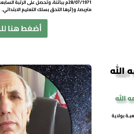
28/07/1971م بباتنة، وتحصل على الرتبة ا
متربصا، وإثرها التحق بسلك التعليم الابتدائي.
أضغط هنا لل
 الله
ه الله
عبـة بولاية