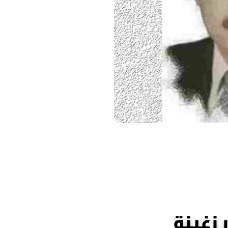
 زغينة