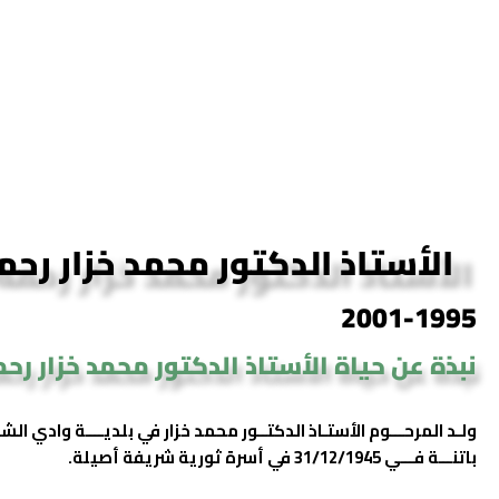
الأستاذ الدكتور محمد خزار رحمه
2001-1995
نبذة عن حياة الأستاذ الدكتور محمد خزار رحم
ولـد المرحـــوم الأستـاذ الدكتــور محمد خزار في بلديــــة وادي الش
باتنـــة فـــي 31/12/1945 في أسرة ثورية شريفة أصيلة.