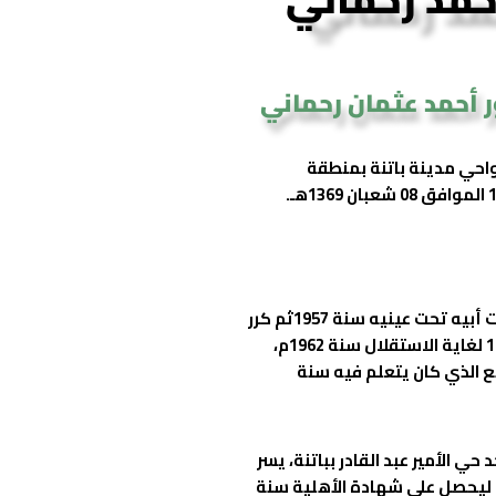
ر أحمد عثمان رحماني
واحي مدينة باتنة بمنطقة
عاش في طفولته مرارة الاستعمار الذي حرق بيت أبيه تحت عينيه سنة 1957ثم كرر
ذلك سنة 1959، ثم التهجير وسجن الأب سنة 1959 لغاية الاستقلال سنة 1962م،
ع الذي كان يتعلم فيه سنة
ي الأمير عبد القادر بباتنة، يسر
ذلك الالتحاق بالمعهد الإسلامي سنة 1965م ليحصل على شهادة الأهلية سنة