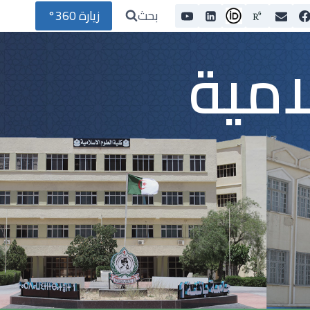
بحث
زيارة 360°
امية