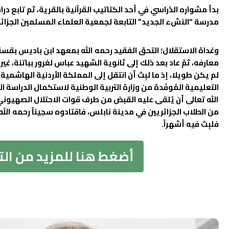
بدأ مشواره الدّراسي في أحد الكتاتيب القرآنية بالقرية، ثم تابع در
مدرسة “النشء الجديد” التابعة لجمعية العلماء المسلمين الجزائري
وغداة الاستقلال؛ التحق الفقيد رحمه الله بمعهد ابن باديس بقس
معارفه، ثمّ عاد بعد ذلك إلى ثانوية الشهيد عباس لغرور بباتنة، غير أ
لم يكن طويلا، إذ ما لبِث أن انتقل إلى المملكة الأردنية الهاشمية
التعليمية المُوفَدة من وزارة التربية الوطنية لاستكمال الدراسة ا
الله تعالى أن يُلقى عليه القبض من طرف قوات الاحتلال الصهيون
من الطلاب الجزائريين في مدينة نابلس، فاقتادوه سجيناً رحمه الله
فلبِث فيه أشهراً.
أضغط هنا للمزيد من ال