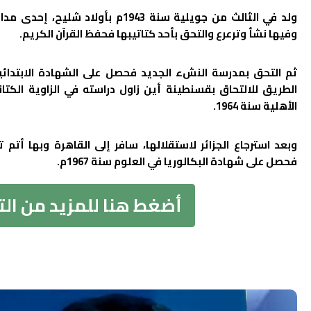
ولد في الثالث من جويلية سنة 1943م بأولاد شليح
وفيها نشأ وترعرع والتحق بأحد كتاتيبها فحفظ القرآن الكريم.
ثم التحق بمدرسة النشء الجديد فحصل على الشهادة الابتدائي
الطريق للالتحاق بقسنطينة أين زاول دراسته في الزاوية الكت
الأهلية سنة 1964.
وبعد استرجاع الجزائر لاستقلالها، سافر إلى القاهرة وبها أتم 
فحصل على شهادة البكالوريا في العلوم سنة 1967م.
أضغط هنا للمزيد من ال