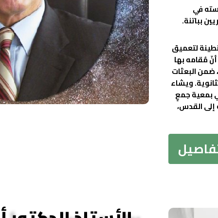
استه في
ين بباتنة.
نطينة لتعميق
نّ مُقامه بها
، ضمن البعثات
لثانوية. ويشاء
ي بمعية جمعٍ
 إلى القدس،
تفاصيل
الأستاذ الدكتور 