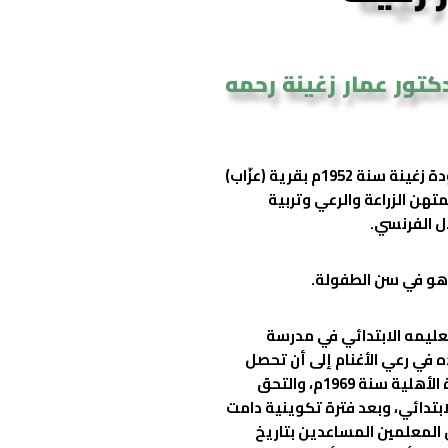
كتور عمار زغينة رحمه
ولد عمار بن محمد بن جعفر بن مخلوف ومسعودة زغينة سنة 1952م بقرية (عزّاب)
متهن الزراعة والرعي وتربية
ال الفرنسي.
هو في سن الطفولة.
عليمه الابتدائي في مدرسة
ده في
رعي الأغنام إلى أن تحصل
على الشهادة الابتدائية، ثم تحصل على الشهادة الأهلية سنة 1969م، والتحق
ابتدائي، وبعد فترة تكوينية دامت
المعلمين المساعدين بتاريخ