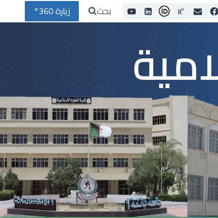
بحث
زيارة 360°
امية