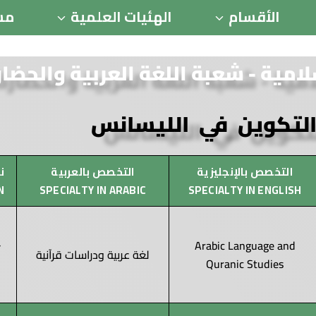
الأقسام
الهئيات العلمية
مس
امية - شعبة اللغة العربية والحضار
التكوين في الليسانس
التخصص بالإنجليزية
التخصص بالعربية
نـ
N
SPECIALTY IN ARABIC
SPECIALTY IN ENGLISH
Arabic Language and
لغة عربية ودراسات قرآنية
Quranic Studies