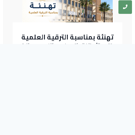
تهنئة بمناسبة الترقية العلمية
يتقدم الأستاذ الدكتور منصور كافي عميد كلية
العلوم الإسلامية جامعة باتنة1 بأصدق التهاني
لكل من: - أ.د/ صالح الدين شرقي...