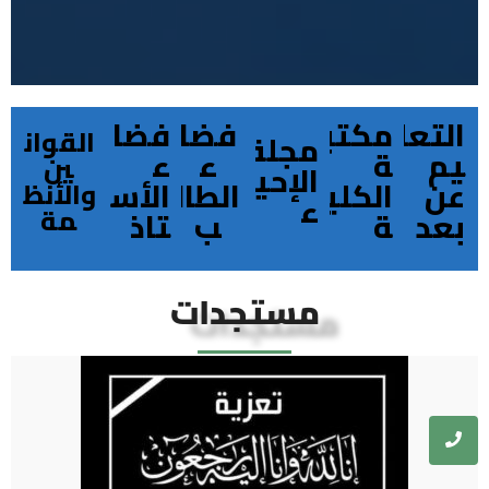
التعل
مكتب
فضا
فضا
القوان
مجلة
يم
ة
ء
ء
ين
الإحيا
عن
الكلي
الطال
الأس
والأنظ
ء
مة
بعد
ة
ب
تاذ
مستجدات