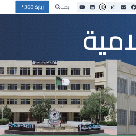
بحث
زيارة 360°
امية