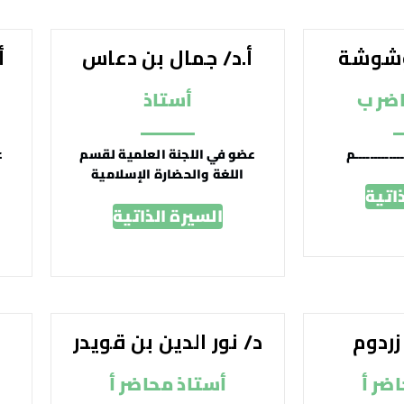
بوشوشة
أ.د/ جمال بن دعاس
أ
ضر ب
أستاذ
ــــــــــم
عضو في اللجنة العلمية لقسم
ع
اللغة والحضارة الإسلامية
اتية
السيرة الذاتية
زردوم
د/ نور الدين بن قويدر
ضر أ
أستاذ محاضر أ