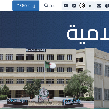
بحث
زيارة 360°
امية