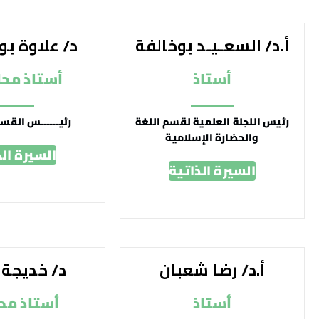
أ.د/ السعـيـد بوخالفة
د/ علاوة 
أستاذ
أستاذ محا
رئيس اللجنة العلمية لقسم اللغة
رئيــــــس القســـ
والحضارة الإسلامية
السيرة الذ
السيرة الذاتية
أ.د/ رضا شعبان
د/ خديجة 
أستاذ
أستاذ محا