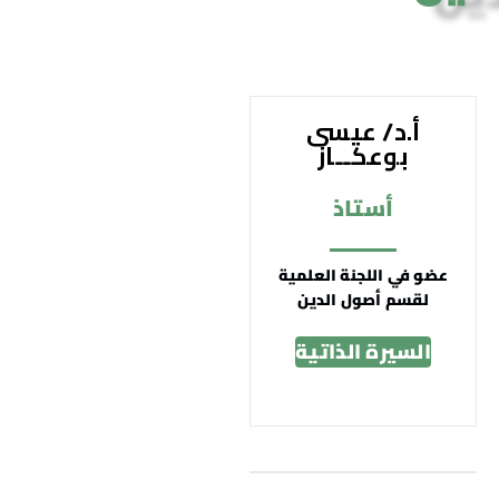
أ.د/ عيسى
بوعكــاز
أستاذ
عضو في اللجنة العلمية
لقسم أصول الدين
السيرة الذاتية