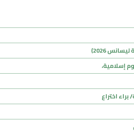
سانس 2026)
وم إسلامية،
اء اختراع‎