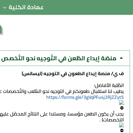
عمادة الكلية
م
منصّة إيداع الطّعن في التّوجيه نحو التّخصص
ف ي/ منصة إيداع الطعون في التوجيه (ليسانس)
الطّلبة الأفاضل؛
يطيب لنا استقبال طعونكم في التوجيه نحو الشُّعب والتّخصصات عبر
https://forms.gle/3gVqPFu4j2RjZZyt5
يجب أن يكون الطعن مؤسسا، ومستندا على النتائج المحصّل عليها م
التخصصات) .