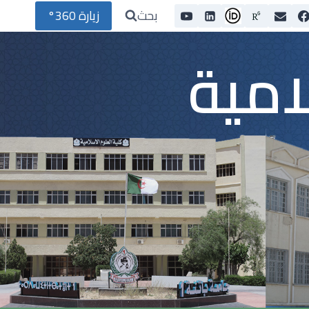
بحث
زيارة 360°
امية